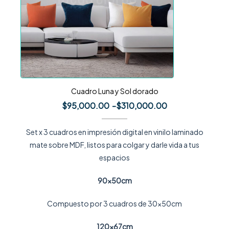
Cuadro Luna y Sol dorado
$
95,000.00
-
$
310,000.00
Set x 3 cuadros en impresión digital en vinilo laminado
mate sobre MDF, listos para colgar y darle vida a tus
espacios
90x50cm
Compuesto por 3 cuadros de 30x50cm
120x67cm