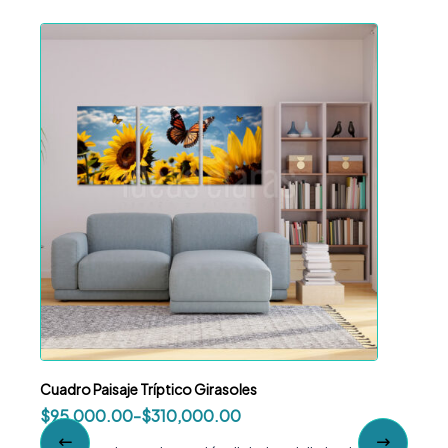
Cuadro Paisaje Tríptico Girasoles
Cuadr
$
95,000.00
-
$
310,000.00
$
95,