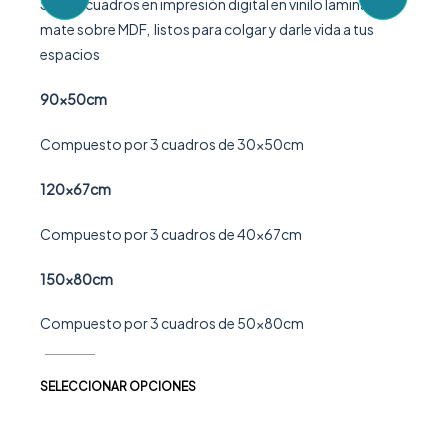
nado
Set x 3 cuadros en impresión digital en vinilo laminado
Set x 
s
mate sobre MDF, listos para colgar y darle vida a tus
mate s
espacios
espac
90x50cm
90x5
Compuesto por 3 cuadros de 30x50cm
Compu
120x67cm
120x
Compuesto por 3 cuadros de 40x67cm
Compu
150x80cm
150x
Compuesto por 3 cuadros de 50x80cm
Compu
SELECCIONAR OPCIONES
SELEC