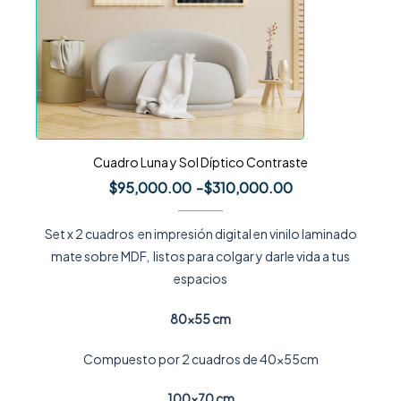
Cuadro Luna y Sol Díptico Contraste
$
95,000.00
-
$
310,000.00
Set x 2 cuadros en impresión digital en vinilo laminado
mate sobre MDF, listos para colgar y darle vida a tus
espacios
80×55 cm
Compuesto por 2 cuadros de 40x55cm
100×70 cm