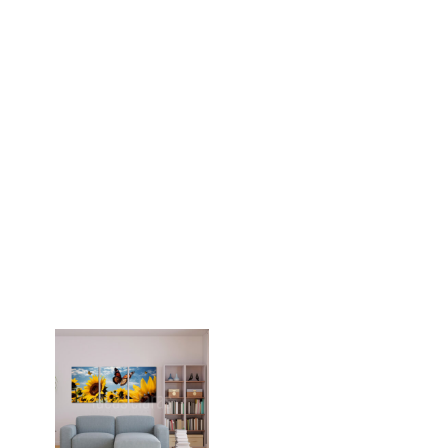
Dale un vistazo
A nuestros
nuevos productos