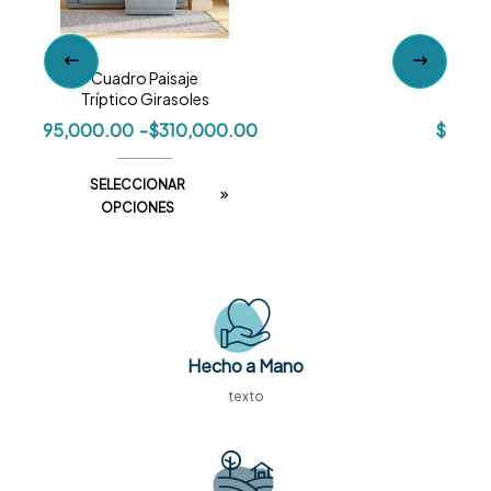
Cuadro Paisaje
Tríptico Girasoles
$
95,000.00
-
$
310,000.00
$
95,0
SELECCIONAR
OPCIONES
Hecho a Mano
texto