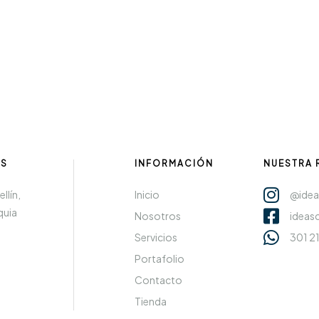
.S
INFORMACIÓN
NUESTRA 
llín,
Inicio
@idea
quia
Nosotros
ideas
Servicios
301 2
Portafolio
Contacto
Tienda