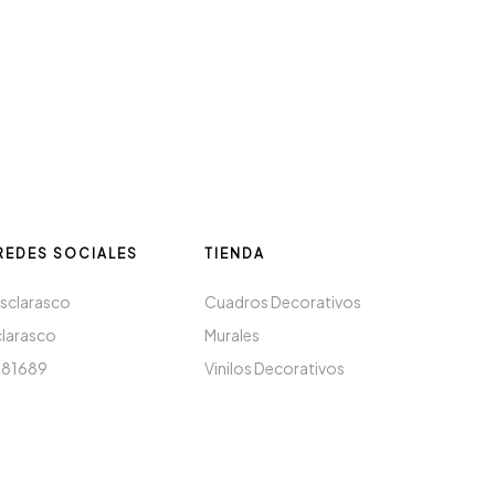
REDES SOCIALES
TIENDA
sclarasco
Cuadros Decorativos
clarasco
Murales
181689
Vinilos Decorativos