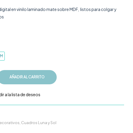
gital en vinilo laminado mate sobre MDF, listos para colgar y
ios
CM
AÑADIR AL CARRITO
ir a la lista de deseos
ecorativos
,
Cuadros Luna y Sol