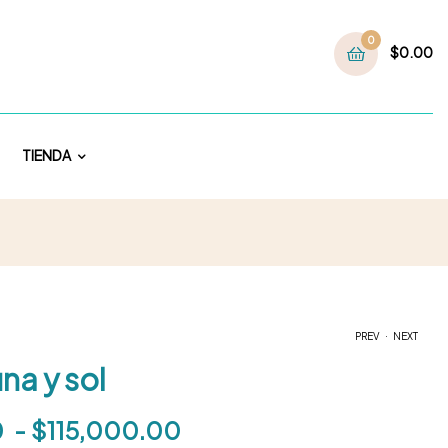
0
$
0.00
TIENDA
.
PREV
NEXT
na y sol
$
85,000.00
-
$
115,000.00
$
85,000.00
-
$
210,000.00
0
-
$
115,000.00