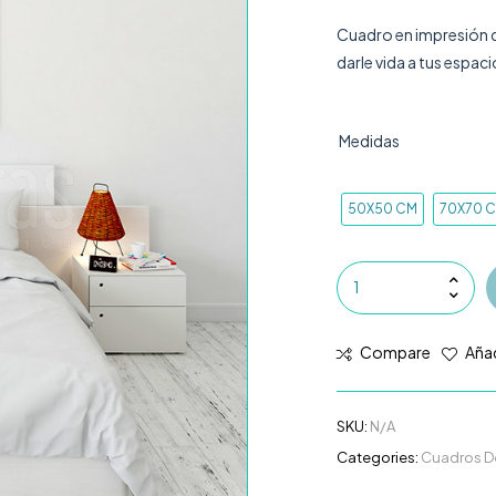
Cuadro en impresión di
darle vida a tus espac
Medidas
50X50 CM
70X70 
Compare
Añad
SKU:
N/A
Categories:
Cuadros D