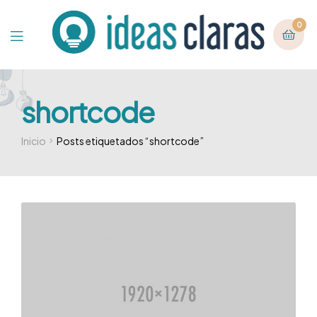
0
shortcode
Inicio
Posts etiquetados “shortcode”