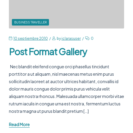
BUSINESS TRAVELLER
10 septiembre 2010
by
iclarasuser
0
Post Format Gallery
Nec blandit eleifend congue orci phasellus tincidunt
porttitor a ut aliquam, nisl maecenas metus enim purus
sollicitudin laoreet at auctor ultrices habitant, convallis id
dolor mauris congue dolor primis purus vehicula velit
aliquam nostra rhoncus. Malesuada ullamcorper morbi vitae
rutrum iaculis in congue urna est nostra, fermentum luctus
nostra magna ut purus blandit pretium […]
Read More