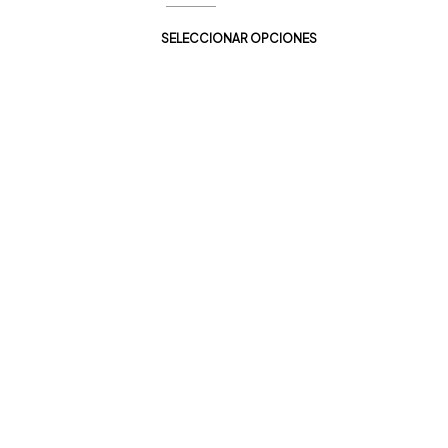
SELECCIONAR OPCIONES
Dale un vistazo
A nuestros
nuevos productos