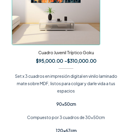
Cuadro Juvenil Tríptico Goku
$
95,000.00
-
$
310,000.00
Set x 3 cuadros en impresión digital en vinilo laminado
mate sobre MDF, listos para colgar y darle vida a tus
espacios
90x50cm
Compuesto por 3 cuadros de 30x50cm
120x67cm