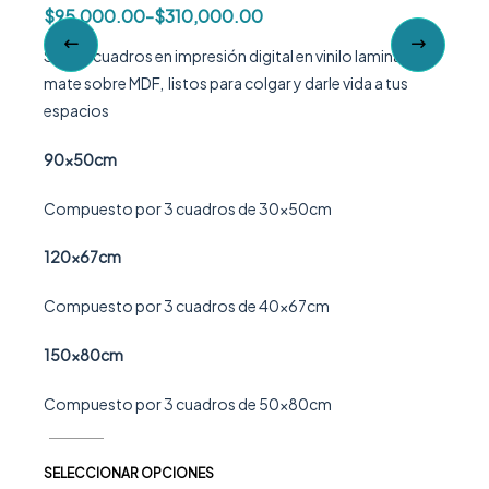
$
95,000.00
-
$
310,000.00
$
95,
nado
Set x 3 cuadros en impresión digital en vinilo laminado
Set x 
s
mate sobre MDF, listos para colgar y darle vida a tus
mate s
espacios
espac
90x50cm
90x5
Compuesto por 3 cuadros de 30x50cm
Compu
120x67cm
120x
Compuesto por 3 cuadros de 40x67cm
Compu
150x80cm
150x
Compuesto por 3 cuadros de 50x80cm
Compu
SELECCIONAR OPCIONES
SELEC