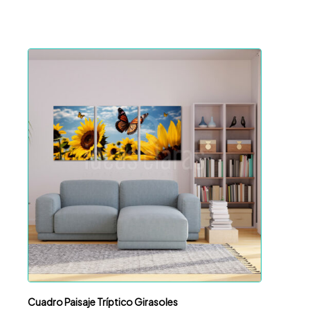
Cuadro Paisaje Tríptico Girasoles
Cuadr