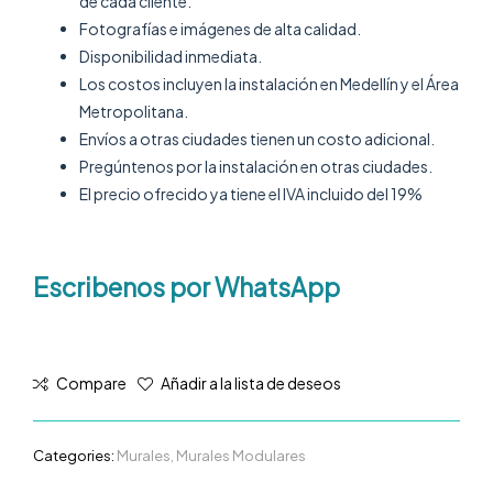
de cada cliente.
Fotografías e imágenes de alta calidad.
Disponibilidad inmediata.
Los costos incluyen la instalación en Medellín y el Área
Metropolitana.
Envíos a otras ciudades tienen un costo adicional.
Pregúntenos por la instalación en otras ciudades.
El precio ofrecido ya tiene el IVA incluido del 19%
Escribenos por WhatsApp
Compare
Añadir a la lista de deseos
Categories:
Murales
,
Murales Modulares