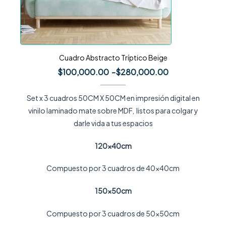
Cuadro Abstracto Tríptico Beige
$
100,000.00
-
$
280,000.00
Set x 3 cuadros 50CM X 50CM en impresión digital en
vinilo laminado mate sobre MDF, listos para colgar y
darle vida a tus espacios
120x40cm
Compuesto por 3 cuadros de 40x40cm
150x50cm
Compuesto por 3 cuadros de 50x50cm