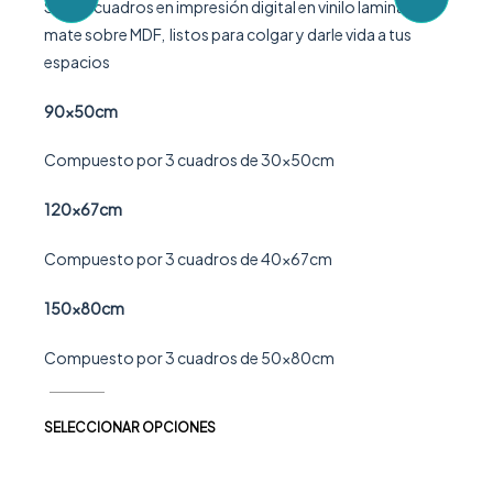
nado
Set x 3 cuadros en impresión digital en vinilo laminado
Set x 
s
mate sobre MDF, listos para colgar y darle vida a tus
mate s
espacios
espac
90x50cm
90x5
Compuesto por 3 cuadros de 30x50cm
Compu
120x67cm
120x
Compuesto por 3 cuadros de 40x67cm
Compu
150x80cm
150x
Compuesto por 3 cuadros de 50x80cm
Compu
SELECCIONAR OPCIONES
SELEC