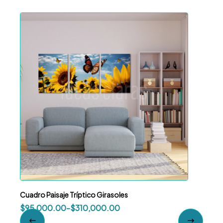
Cuadro Paisaje Tríptico Girasoles
Cuadr
$
95,000.00
-
$
310,000.00
$
95,